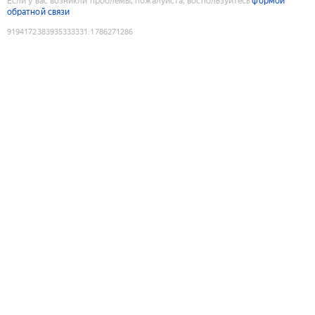
Если у вас возникли проблемы, пожалуйста, воспользуйтесь
формой
обратной связи
9194172383935333331
:
1786271286