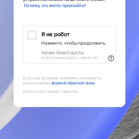
Почему это могло произойти?
Если у вас возникли проблемы, пожалуйста,
воспользуйтесь
формой обратной связи
9179131152511536545
:
1786047154