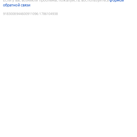
Если у вас возникли проблемы, пожалуйста, воспользуйтесь
формой
обратной связи
9183008944600911096
:
1786104938