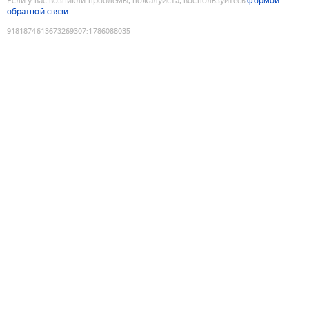
Если у вас возникли проблемы, пожалуйста, воспользуйтесь
формой
обратной связи
9181874613673269307
:
1786088035