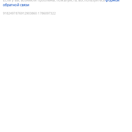
Если у вас возникли проблемы, пожалуйста, воспользуйтесь
формой
обратной связи
9182497876912903860
:
1786097322