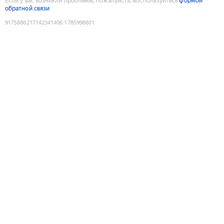
Если у вас возникли проблемы, пожалуйста, воспользуйтесь
формой
обратной связи
9175886217142341406
:
1785998801