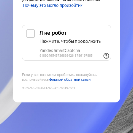
Почему это могло произойти?
Если у вас возникли проблемы, пожалуйста,
воспользуйтесь
формой обратной связи
9189246256364126524
:
1786197881