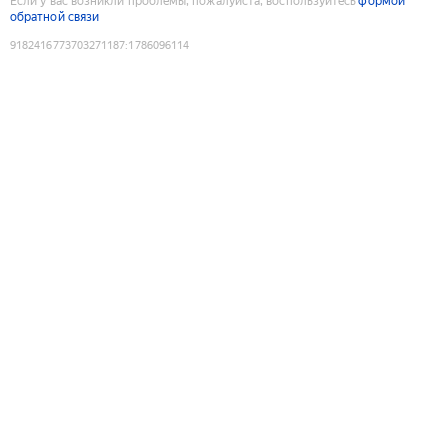
Если у вас возникли проблемы, пожалуйста, воспользуйтесь
формой
обратной связи
9182416773703271187
:
1786096114