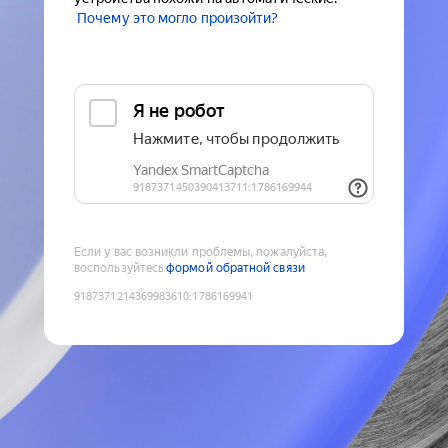
Почему это могло произойти?
Если у вас возникли проблемы, пожалуйста,
воспользуйтесь
формой обратной связи
9187371214369983610
:
1786169941