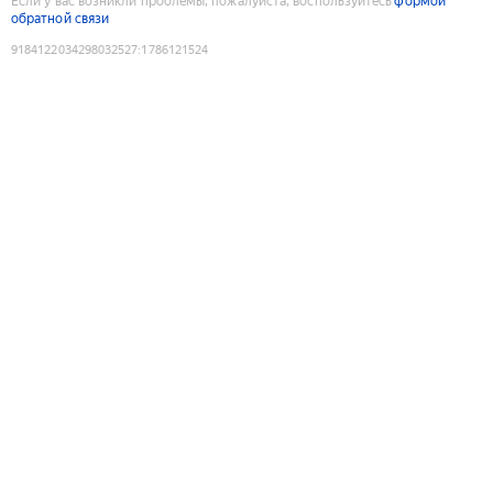
Если у вас возникли проблемы, пожалуйста, воспользуйтесь
формой
обратной связи
9184122034298032527
:
1786121524