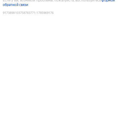
Если у вас возникли проблемы, пожалуйста, воспользуйтесь
формой
обратной связи
9173898103758783771
:
1785969176