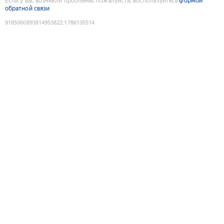
Если у вас возникли проблемы, пожалуйста, воспользуйтесь
формой
обратной связи
9185060893814953822
:
1786135514