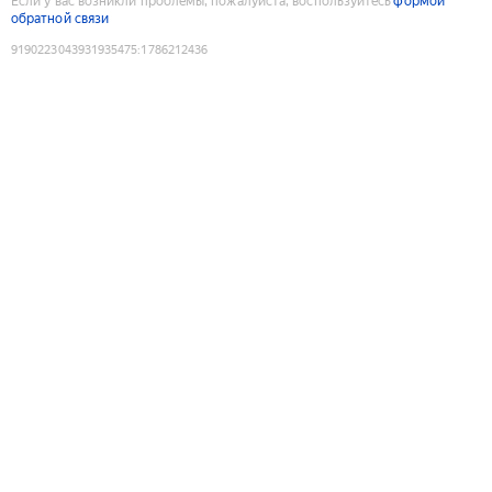
Если у вас возникли проблемы, пожалуйста, воспользуйтесь
формой
обратной связи
9190223043931935475
:
1786212436