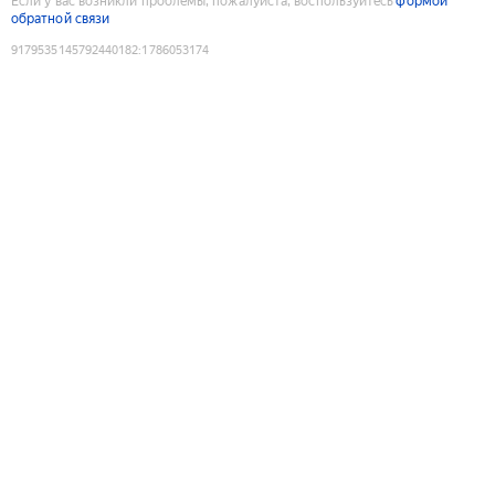
Если у вас возникли проблемы, пожалуйста, воспользуйтесь
формой
обратной связи
9179535145792440182
:
1786053174