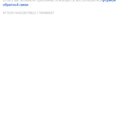
Если у вас возникли проблемы, пожалуйста, воспользуйтесь
формой
обратной связи
9175201443528578822
:
1785988597