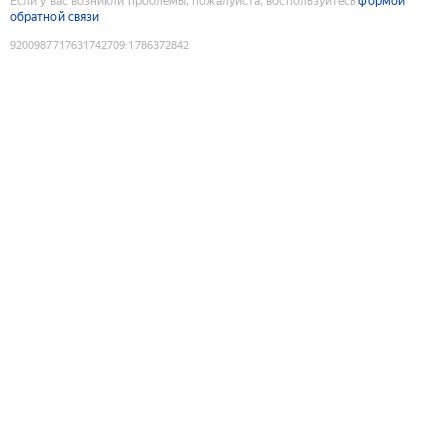
Если у вас возникли проблемы, пожалуйста, воспользуйтесь
формой
обратной связи
9200987717631742709
:
1786372842