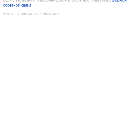
Если у вас возникли проблемы, пожалуйста, воспользуйтесь
формой
обратной связи
9181905362887645275
:
1786088493