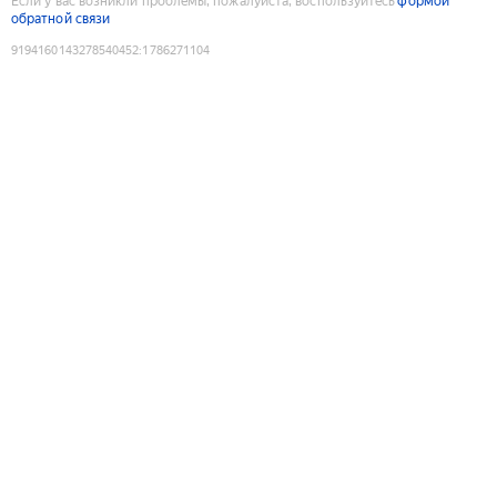
Если у вас возникли проблемы, пожалуйста, воспользуйтесь
формой
обратной связи
9194160143278540452
:
1786271104