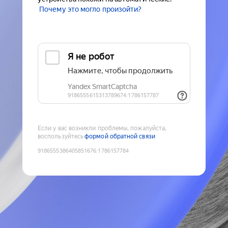
Почему это могло произойти?
Если у вас возникли проблемы, пожалуйста,
воспользуйтесь
формой обратной связи
9186555386405851676
:
1786157784