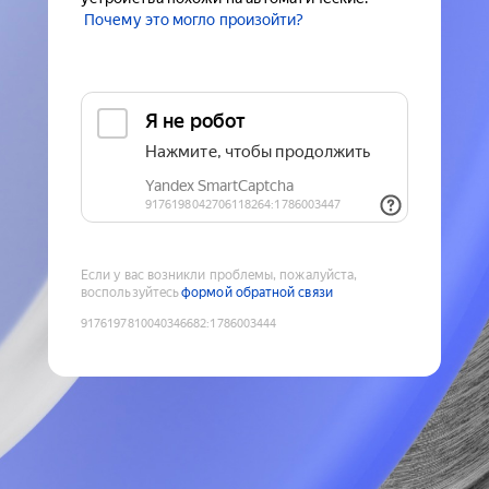
Почему это могло произойти?
Если у вас возникли проблемы, пожалуйста,
воспользуйтесь
формой обратной связи
9176197810040346682
:
1786003444