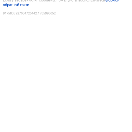
Если у вас возникли проблемы, пожалуйста, воспользуйтесь
формой
обратной связи
9175835927034726442
:
1785998052