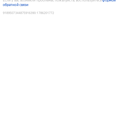
Если у вас возникли проблемы, пожалуйста, воспользуйтесь
формой
обратной связи
9189507344875916390
:
1786201772