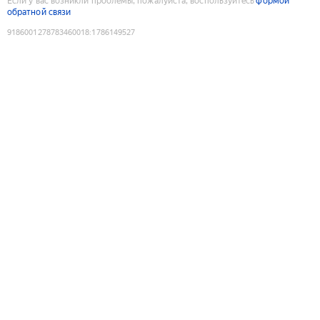
Если у вас возникли проблемы, пожалуйста, воспользуйтесь
формой
обратной связи
9186001278783460018
:
1786149527