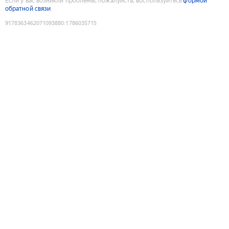
Если у вас возникли проблемы, пожалуйста, воспользуйтесь
формой
обратной связи
9178363462071093880
:
1786035715