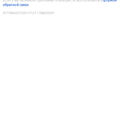
Если у вас возникли проблемы, пожалуйста, воспользуйтесь
формой
обратной связи
9177684037235117127
:
1786025591