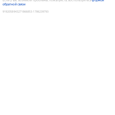
Если у вас возникли проблемы, пожалуйста, воспользуйтесь
формой
обратной связи
9192058943271866853
:
1786239793