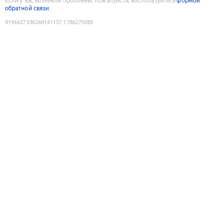
Если у вас возникли проблемы, пожалуйста, воспользуйтесь
формой
обратной связи
9194427336348141137
:
1786275085