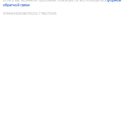
Если у вас возникли проблемы, пожалуйста, воспользуйтесь
формой
обратной связи
9194450826396700233
:
1786275435