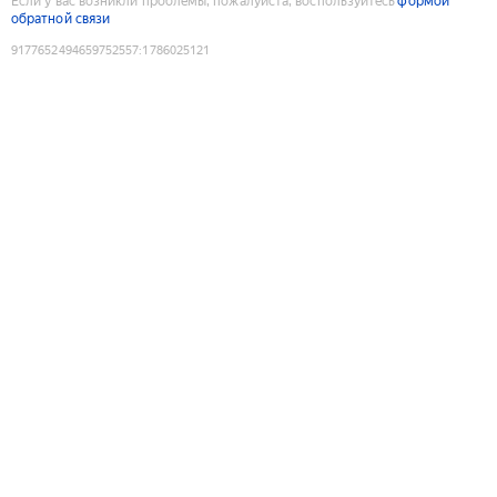
Если у вас возникли проблемы, пожалуйста, воспользуйтесь
формой
обратной связи
9177652494659752557
:
1786025121