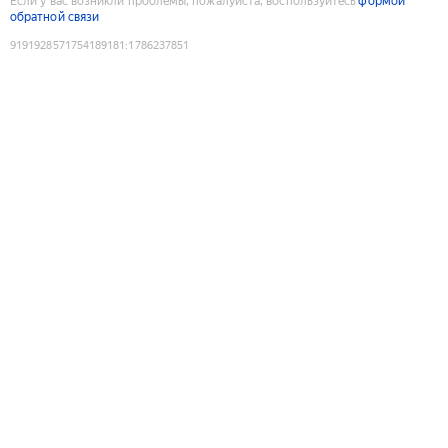
Если у вас возникли проблемы, пожалуйста, воспользуйтесь
формой
обратной связи
9191928571754189181
:
1786237851