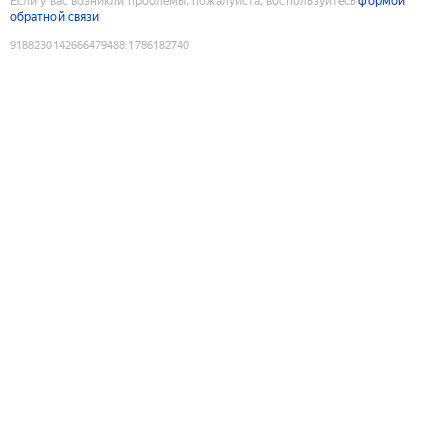
Если у вас возникли проблемы, пожалуйста, воспользуйтесь
формой
обратной связи
9188230142666479488
:
1786182740