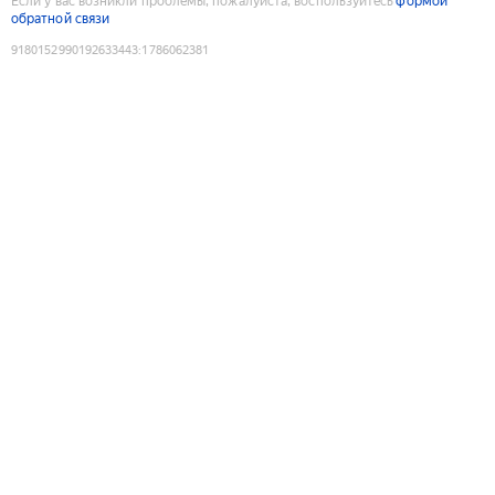
Если у вас возникли проблемы, пожалуйста, воспользуйтесь
формой
обратной связи
9180152990192633443
:
1786062381