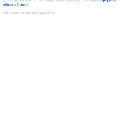
Если у вас возникли проблемы, пожалуйста, воспользуйтесь
формой
обратной связи
9192359999205806646
:
1786244279