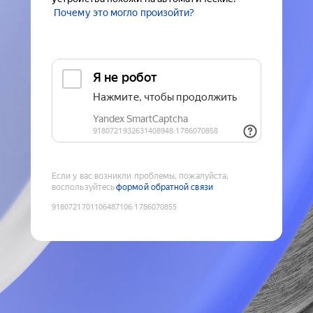
Почему это могло произойти?
Если у вас возникли проблемы, пожалуйста,
воспользуйтесь
формой обратной связи
9180721701106487106
:
1786070855