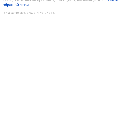
Если у вас возникли проблемы, пожалуйста, воспользуйтесь
формой
обратной связи
9194348183186309439
:
1786273906