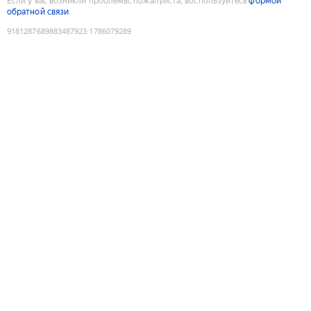
Если у вас возникли проблемы, пожалуйста, воспользуйтесь
формой
обратной связи
9181287689883487923
:
1786079289