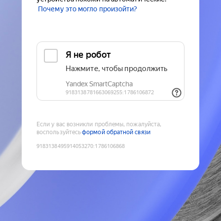
Почему это могло произойти?
Если у вас возникли проблемы, пожалуйста,
воспользуйтесь
формой обратной связи
9183138495914053270
:
1786106868