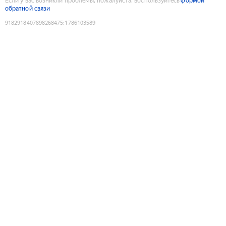
Если у вас возникли проблемы, пожалуйста, воспользуйтесь
формой
обратной связи
9182918407898268475
:
1786103589