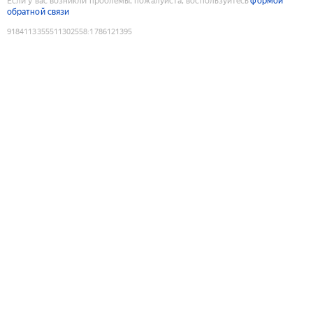
Если у вас возникли проблемы, пожалуйста, воспользуйтесь
формой
обратной связи
9184113355511302558
:
1786121395