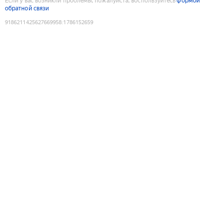
Если у вас возникли проблемы, пожалуйста, воспользуйтесь
формой
обратной связи
9186211425627669958
:
1786152659