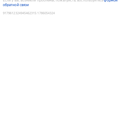
Если у вас возникли проблемы, пожалуйста, воспользуйтесь
формой
обратной связи
9179612324945462315
:
1786054324