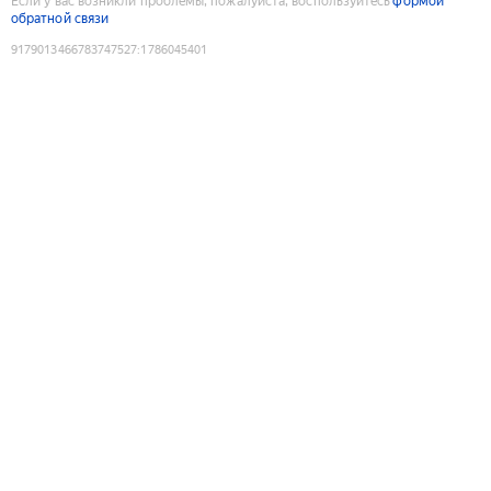
Если у вас возникли проблемы, пожалуйста, воспользуйтесь
формой
обратной связи
9179013466783747527
:
1786045401