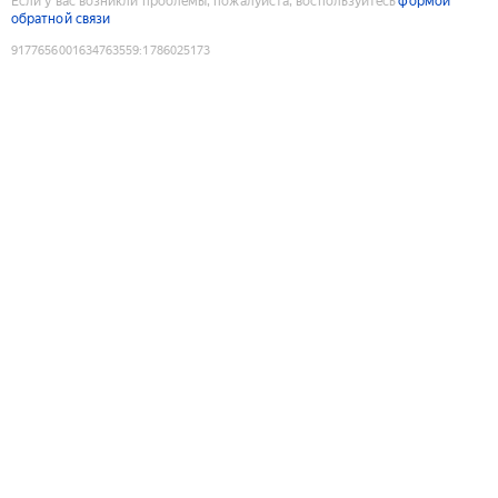
Если у вас возникли проблемы, пожалуйста, воспользуйтесь
формой
обратной связи
9177656001634763559
:
1786025173