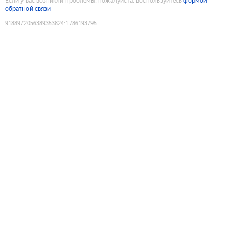
Если у вас возникли проблемы, пожалуйста, воспользуйтесь
формой
обратной связи
9188972056389353824
:
1786193795