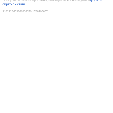
Если у вас возникли проблемы, пожалуйста, воспользуйтесь
формой
обратной связи
9182923633866834370
:
1786103667