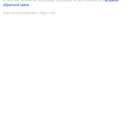
Если у вас возникли проблемы, пожалуйста, воспользуйтесь
формой
обратной связи
9190137070229391461
:
1786211155