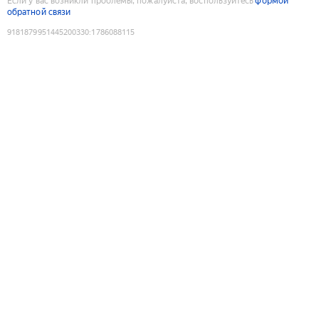
Если у вас возникли проблемы, пожалуйста, воспользуйтесь
формой
обратной связи
9181879951445200330
:
1786088115