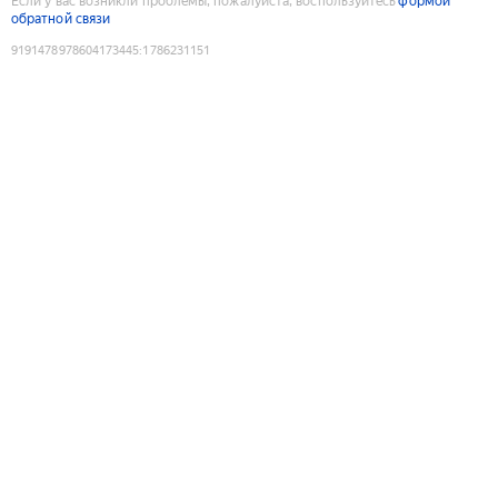
Если у вас возникли проблемы, пожалуйста, воспользуйтесь
формой
обратной связи
9191478978604173445
:
1786231151