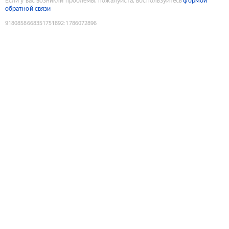
Если у вас возникли проблемы, пожалуйста, воспользуйтесь
формой
обратной связи
9180858668351751892
:
1786072896