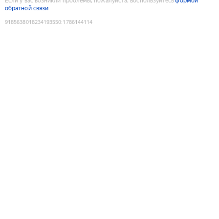
Если у вас возникли проблемы, пожалуйста, воспользуйтесь
формой
обратной связи
9185638018234193550
:
1786144114